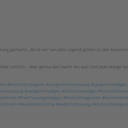
hrung gemacht: „All of me“ von John Legend gehört zu den berühmt
 er total schlicht – aber genau das macht ihn aus! Und jede Menge G
ähe
#hochzeitssängerin
#sängerinfreietrauung
#sängerinimallgäu
freietrauung
#sängerinimallgäu
#hochzeitimallgäu
#hochzeitinmar
erKirche
#freieTrauungimallgäu
#hochzeitimgrünen
#hochzeitind
timfreien
#MusikinderKirche
#liederfürtrauung
#Hochzeitssängeri