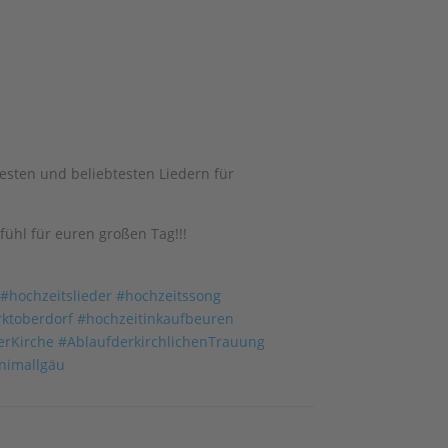
esten und beliebtesten Liedern für
efühl für euren großen Tag!!!
#hochzeitslieder
#hochzeitssong
ktoberdorf
#hochzeitinkaufbeuren
erKirche
#AblaufderkirchlichenTrauung
nimallgäu