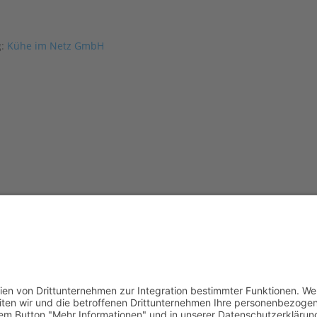
g:
Kühe im Netz GmbH