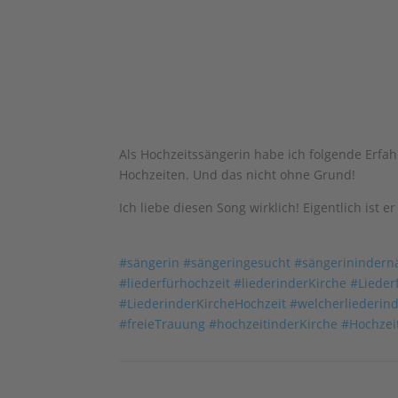
Als Hochzeitssängerin habe ich folgende Erfa
Hochzeiten. Und das nicht ohne Grund!
Ich liebe diesen Song wirklich! Eigentlich ist
#sängerin
#sängeringesucht
#sängerinindern
#liederfürhochzeit
#liederinderKirche
#Lieder
#LiederinderKircheHochzeit
#welcherliederind
#freieTrauung
#hochzeitinderKirche
#Hochzei